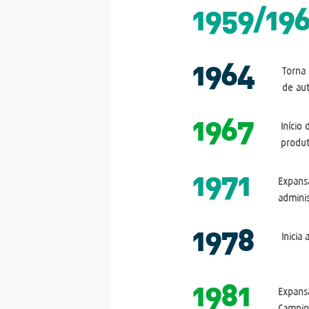
1959/19
1964
Torna-
de au
1967
Início
produt
1971
Expans
adminis
1978
Inicia
1981
Expans
Campin