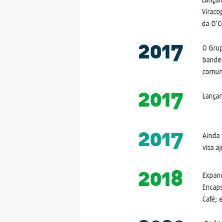
Viraco
da O’C
2017
O Grup
bandei
comuni
2017
Lança
2017
Ainda
visa 
2018
Expan
Encaps
Café;