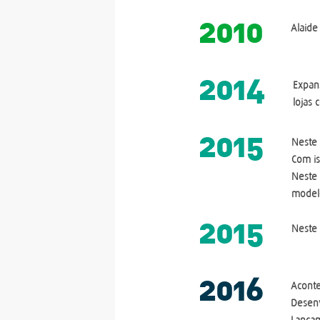
2010
Alaide
2014
Expan
lojas
2015
Neste
Com is
Neste
modelo
2015
Neste
2016
Aconte
Desenv
Lançam