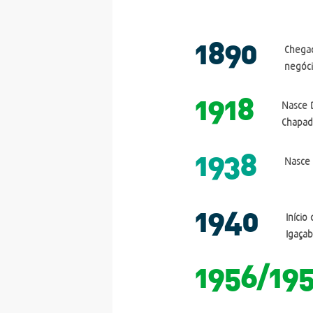
1890
Chegad
negóci
1918
Nasce 
Chapad
1938
Nasce 
1940
Início
Igaçab
1956/19