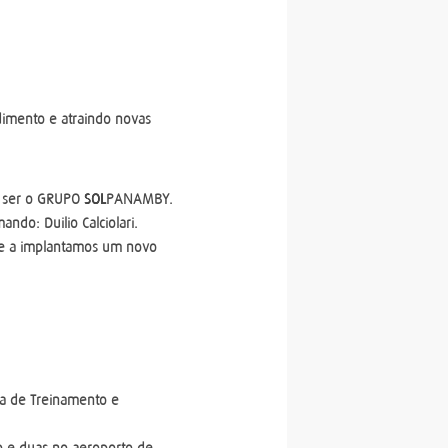
imento e atraindo novas
a ser o GRUPO
SOL
PANAMBY.
ndo: Duilio Calciolari.
 e a implantamos um novo
ea de Treinamento e
o e duas no aeroporto de