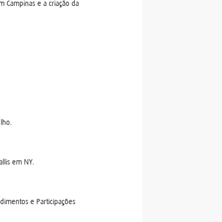
m Campinas e a criação da
lho.
llis em NY.
mentos e Participações