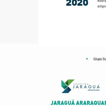
2020
Rodri
empr
Grupo S
JARAGUÁ ARARAQUA