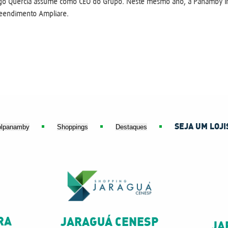
go Quercia assume como CEO do Grupo. Neste mesmo ano, a Panamby I
eendimento Ampliare.
SEJA UM LOJI
olpanamby
Shoppings
Destaques
RA
JARAGUÁ CENESP
JA