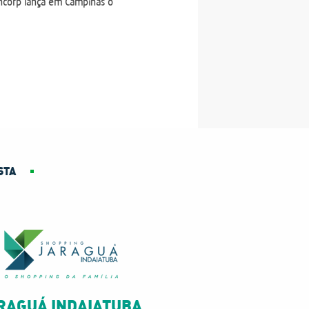
ncorp lança em Campinas o
STA
RAGUÁ INDAIATUBA