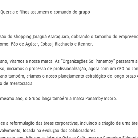
 Quercia e filhos assumem o comando do grupo
são do Shopping Jaraguá Araraquara, dobrando o tamanho do empreend
 como: Pão de Açúcar, Cobasi, Riachuelo e Renner.
 ano, viramos a nossa marca. As “Organizações Sol Panamby” passaram 
so, iniciamos o processo de profissionalização, agora com um CEO no coma
 ano também, criamos o nosso planejamento estratégico de longo prazo
 de meritocracia.
 mesmo ano, o Grupo lança também a marca Panamby Incorp.
ce a reformulação das áreas corporativas, incluindo a criação de uma ár
olvimento, focada na evolução dos colaboradores.
os este ano: três novas lojas do Octavio Café, uma no Shopping Eldorad