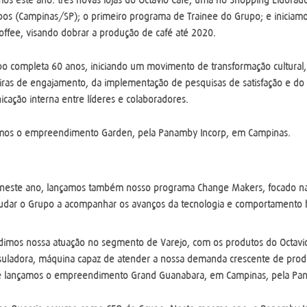
pos (Campinas/SP); o primeiro programa de Trainee do Grupo; e iniciam
offee, visando dobrar a produção de café até 2020.
o completa 60 anos, iniciando um movimento de transformação cultural, 
ras de engajamento, da implementação de pesquisas de satisfação e do
cação interna entre líderes e colaboradores.
mos o empreendimento Garden, pela Panamby Incorp, em Campinas.
 neste ano, lançamos também nosso programa Change Makers, focado na 
ajudar o Grupo a acompanhar os avanços da tecnologia e comportamento
dimos nossa atuação no segmento de Varejo, com os produtos do Octavi
uladora, máquina capaz de atender a nossa demanda crescente de prod
 e lançamos o empreendimento Grand Guanabara, em Campinas, pela Pa