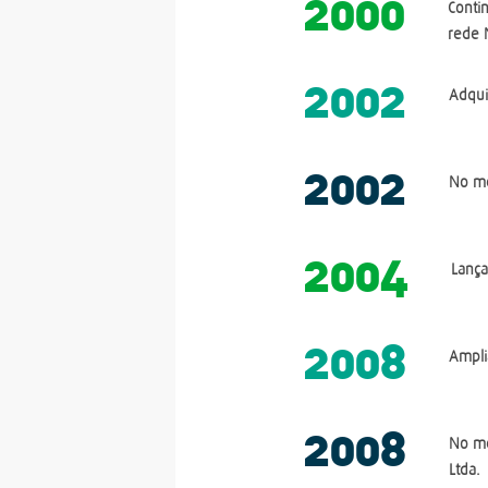
2000
Conti
rede 
2002
Adqui
2002
No me
2004
Lança
2008
Ampli
2008
No me
Ltda.