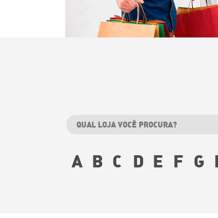
A
B
C
D
E
F
G