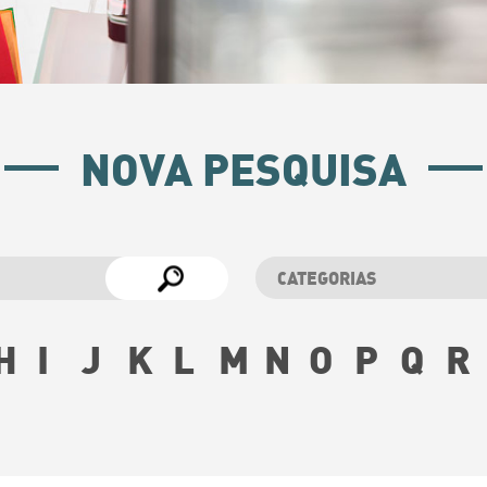
NOVA PESQUISA
H
I
J
K
L
M
N
O
P
Q
R