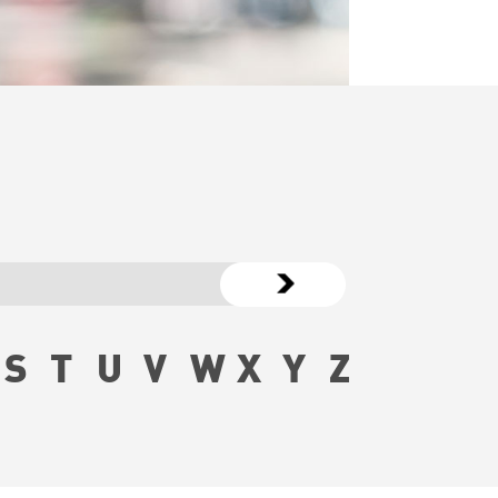
S
T
U
V
W
X
Y
Z