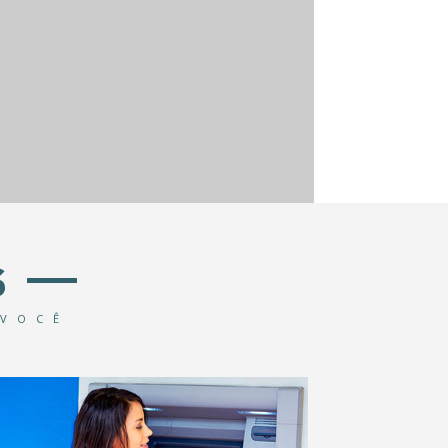
S
 VOCÊ